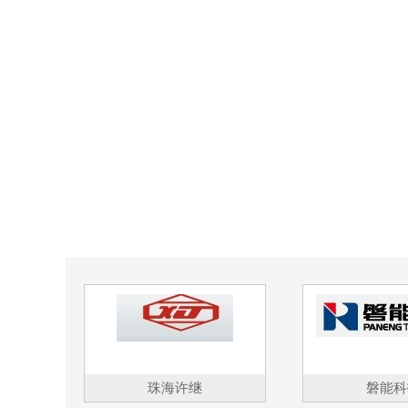
珠海许继
磐能科